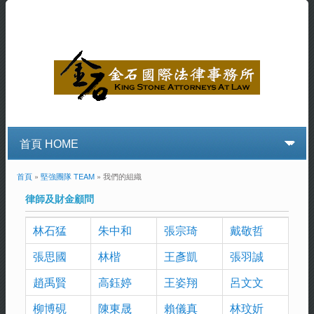
首頁
»
堅強團隊 TEAM
» 我們的組織
您在這裡
律師及財金顧問
林石猛
朱中和
張宗琦
戴敬哲
張思國
林楷
王彥凱
張羽誠
趙禹賢
高鈺婷
王姿翔
呂文文
柳博硯
陳東晟
賴儀真
林玟妡