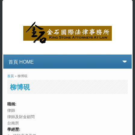
首頁
» 柳博硯
您在這裡
柳博硯
職稱:
律師
律師及財金顧問
台南所
學經歷: