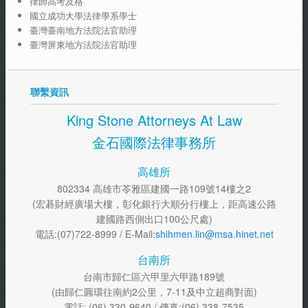
律師高考及格
國立成功大學法律學系學士
臺灣臺南地方法院法官助理
臺灣屏東地方法院法官助理
聯繫資訊
King Stone Attorneys At Law
金石國際法律事務所
高雄所
802334 高雄市苓雅區建國一路109號14樓之2
(宏碁財經廣場大樓，彰化銀行大順分行樓上，距高速公路
建國路西側出口100公尺處)
電話:(07)722-8999 / E-Mail:
shihmen.lin@msa.hinet.net
台南所
台南市歸仁區六甲里六甲路189號
(由歸仁圓環往南約2公里，7-11及中立超商對面)
電話: (06) 330-9640 / 傳真:(06) 338-7535