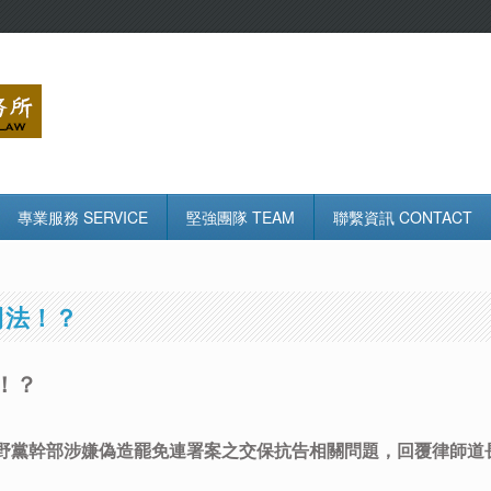
專業服務 SERVICE
堅強團隊 TEAM
聯繫資訊 CONTACT
司法！？
！？
野黨幹部涉嫌偽造罷免連署案之交保抗告相關問題，回覆律師道