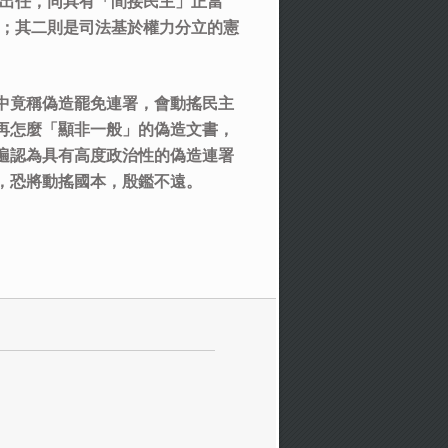
後出任，同具有「間接民主」正當
務；其二則是司法基於權力分立的憲
中竟稱偽造罷免連署，會動搖民主
再怎麼「顯非一般」的偽造文書，
遍認為具有高度政治性的偽造連署
，恐將動搖國本，殷鑑不遠。