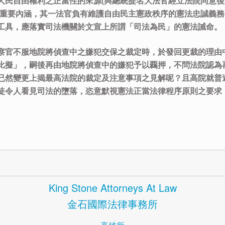
人民自由權利之正當性的來源(與總統提名大法官經立法院同意
個重要內涵，其一法官負有維護自由民主憲政秩序的憲法忠誠義
工具，應落實司法機關於文宣上所謂「司法為民」的憲法誡命。
察官不服地院將偵查中之嫌犯交保之裁定時，於發回更裁的理由
比擬」，嗣後再由地院將偵查中的嫌犯予以覊押，不問法院認為
已然變更上揭最高法院的裁定及注意事項之見解呢？且高院就普
徒令人看見司法的墮落，恣意默視憲法正當法律程序原則之要求
King Stone Attorneys At Law
金石國際法律事務所