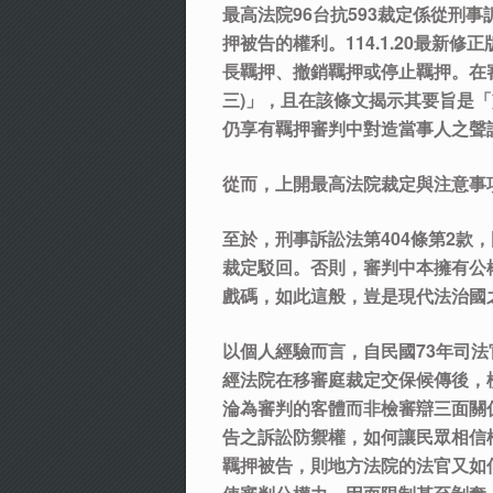
最高法院96台抗593裁定係從刑事
押被告的權利。114.1.20最
長羈押、撤銷羈押或停止羈押。在
三)」，且在該條文揭示其要旨是
仍享有羈押審判中對造當事人之聲
從而，上開最高法院裁定與注意事
至於，刑事訴訟法第404條第2
裁定駁回。否則，審判中本擁有公
戲碼，如此這般，豈是現代法治國
以個人經驗而言，自民國73年司
經法院在移審庭裁定交保候傳後，
淪為審判的客體而非檢審辯三面關
告之訴訟防禦權，如何讓民眾相信
羈押被告，則地方法院的法官又如