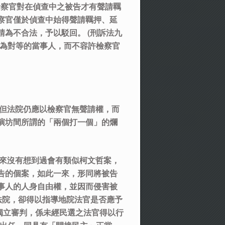
認檢察官對在偵查中之被告才有聲請羈
檢察官僅於偵查中始得聲請羈押、延
為不合法，予以駁回。 (刑訴法九
官為對等的當事人，而不容許檢察官
，但法院仍應以檢察官無聲請權，而
演坊間所謂的「兩個打一個」的爛
從來沒有想到過會有類似柯文哲案，
告的個案，如此一來，形同將被告
事人的人身自由權，並因而侵害被
法院，卻得以指導地院法官是否應予
獨立審判，係未經民選之法官得以行