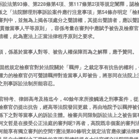
訴訟法第93條、第228條第4項、第117條第2項等規定闡釋，
新修正版之「法院辦理刑事訴訟案件應行注意事項」第54條亦明定「
審判中，並無為上揭各項處分之聲請權，其提出聲請者，應以聲請
「貫徹當事人平等原則」，容係考量在審判中應賦予被告及檢察
請權，此為憲法上正當法律程序原則之要求。
項，係基於當事人對等、被告人權保障而為之解釋，應予贊同。
款，固然規定檢察官對於法院關於「羈押」之裁定享有抗告的權利
權力的檢察官仍可聲請羈押對造當事人即被告，將形同在法院上
之刑事訴訟法制所能容忍。
法官特考、律師高考及格迄今，40餘年來所接觸過之刑事案件，
檢察官仍提出抗告，經高等法院發回更裁，再由地院予以羈押被
係下之對等當事人的訴訟主體。檢審共同限制訴訟法上之被告當
柯文哲是在接受公正法庭的審判呢?再者，高院既非個案的審判
何能享有獨立審判的空間?憲法第80條明文規定法官應依據法律