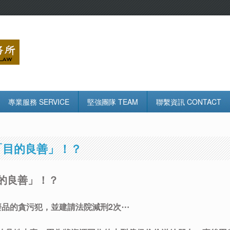
專業服務 SERVICE
堅強團隊 TEAM
聯繫資訊 CONTACT
「目的良善」！？
的良善」！？
廢品的貪污犯，並建請法院減刑2次⋯