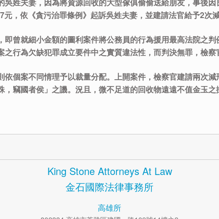
的吳姓夫妻，因為將資源回收的大型傢俱偷偷送給朋友，事後因
87元，依《貪污治罪條例》起訴吳姓夫妻，並建請法官給予2次
，即曾就細小金額的圖利案件將公務員的行為援用最高法院之判
案之行為欠缺犯罪成立要件中之實質違法性，而判決無罪，檢察
則依個案不同情理予以裁量分配。上開案件，檢察官建請兩次減
竊國者侯」之譏。況且，微不足道的回收物遠遠不值金玉之掛鈎呢！？
King Stone Attorneys At Law
金石國際法律事務所
高雄所