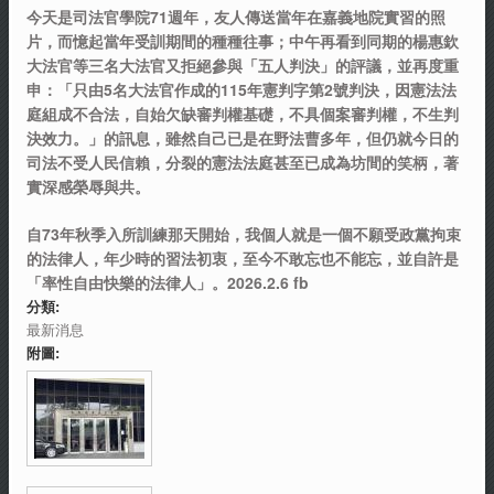
今天是司法官學院71週年，友人傳送當年在嘉義地院實習的照
片，而憶起當年受訓期間的種種往事；中午再看到同期的楊惠欽
大法官等三名大法官又拒絕參與「五人判決」的評議，並再度重
申：「只由5名大法官作成的115年憲判字第2號判決，因憲法法
庭組成不合法，自始欠缺審判權基礎，不具個案審判權，不生判
決效力。」的訊息，雖然自己已是在野法曹多年，但仍就今日的
司法不受人民信賴，分裂的憲法法庭甚至已成為坊間的笑柄，著
實深感榮辱與共。
自73年秋季入所訓練那天開始，我個人就是一個不願受政黨拘束
的法律人，年少時的習法初衷，至今不敢忘也不能忘，並自許是
「率性自由快樂的法律人」。2026.2.6 fb
分類:
最新消息
附圖: