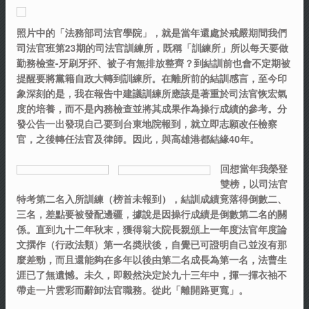
照片中的「法務部司法官學院」，就是當年還處於戒嚴期間我們
司法官班第23期的司法官訓練所，既稱「訓練所」所以每天要做
勤務檢查-牙刷牙抔、被子有無排放整齊？到結訓前也會不定期被
提醒要將黨籍自政大轉到訓練所。在離所前的結訓感言，至今印
象深刻的是，我在報告中建議訓練所應該是著重於司法官恢宏氣
度的培養，而不是內務檢查並將其成果作為操行成績的參考。分
發公告一出發現自己要到台東地院報到，就立即志願改任檢察
官，之後轉任法官及律師。因此，與高雄港都結緣40年。
回想當年我榮登
雙榜，以司法官
特考第二名入所訓練（榜首未報到），結訓成績竟落得倒數二、
三名，差點要被發配邊疆，據說是因操行成績是倒數第二名的關
係。直到九十二年秋末，獲得翁大院長親頒上一年度法官年度論
文撰作（行政法類）第一名奬狀後，自覺已可證明自己並沒有那
麼差勁，而且還能夠在多年以後由第二名成長為第一名，法曹生
涯已了無遺憾。未久，即毅然決定於九十三年中，揮一揮衣袖不
帶走一片雲彩而辭卸法官職務。從此「離開路更寬」。