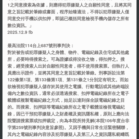
1之同意搜索為依據，則應得犯罪嫌疑人之自願性同意，且將其同
意之旨記載於筆錄或書面，程序始臻適法，不得以犯罪嫌疑人僅
同意交付手機以供扣押，即認已概括同意檢視手機內儲存之所有
數位資訊。」
2025.12.9 fb
最高法院114台上687號刑事判決：
對於被告或犯罪嫌疑人之身體、物件、電磁紀錄及住宅或其他處
所，必要時得搜索之。可為證據或得沒收之物，得扣押之。搜
索，經受搜索人出於自願性同意者，得不使用搜索票。但執行人
員應出示證件，並將其同意之意旨記載於筆錄。刑事訴訟法第
122條第1項、第133條第1項、第131條之1分別定有明文。而如
欲檢視犯罪嫌疑人儲存於其使用之電腦、行動電話或其他終端設
備內之數位資訊，通常必須透過搜索、扣押電磁紀錄所在之電子
載體或複製電磁紀錄之方式，始足以達到保全該電磁紀錄之目
的。而搜索、扣押該等電磁紀錄所在之電子載體並檢視電磁紀
錄，因已干預犯罪嫌疑人之財產權及資訊隱私權，原則上應向法
院聲請搜索票或扣押裁定，向為本院所持見解(本院106年度台非
字第259號刑事判決意旨參照)。又因手機與日常生活緊密關聯，
其內之電磁紀錄內容涉及犯罪嫌疑人及第三人之資訊隱私範疇既