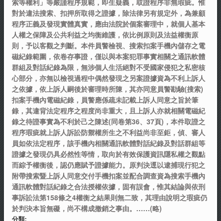
索等權利」等嚴謹程序規範，即生疑義，取證程序非無瑕疵。惟
對於違法搜索、扣押所取得之證據，除法律另有規定外，為兼顧
程序正義及發現實體真實，應由法院於個案審理中，就個人基本
人權之保障及公共利益之均衡維護，依比例原則及法益權衡原
則，予以客觀之判斷。本件員警檢視、搜索扣案手機內儲存之電
磁紀錄範圍，依卷存事證，僅以與本案犯罪事實相關之通訊軟體
群組及對話紀錄為限，無涉個人生活絕對不受國家侵犯之私密核
心部分，亦無以檢視過程中偶然發現之另案證據資為不利上訴人
之依據，依上訴人嗣後於審理時所陳，其亦同意員警勘驗(搜索)
扣案手機內電磁紀錄，員警應係疏未記載上訴人同意之旨於筆
錄，其違背法定程序之程度尚非重大，且上訴人亦就相關電磁紀
錄之待證事實為不利於己之陳述(同卷第36、37頁)，本件取證之
程序瑕疵就上訴人訴訟防禦權所生之不利益尚非至鉅，偵、審人
員如依法定程序，該手機內相關通訊軟體對話紀錄及對話群組等
證據之發現仍具必然性等情，取向於有效保護資訊隱私權之觀點
而綜予權衡後，認仍應賦予證據能力。原判決逕以逮捕現行犯之
附帶搜索暨上訴人同意交付手機扣案並配合調查資為搜索手機內
通訊軟體對話紀錄之合法授權依據，固有誤會，惟其結論與依刑
事訴訟法第158條之4權衡之結果則無二致，其理由說明之瑕疵仍
於判決本旨無礙，尚不構成撤銷之事由。……(略)
分類: