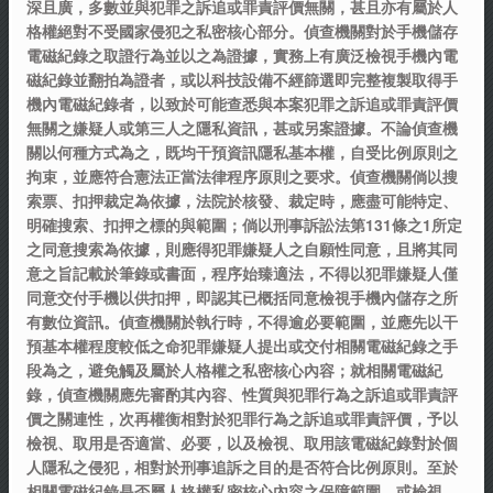
深且廣，多數並與犯罪之訴追或罪責評價無關，甚且亦有屬於人
格權絕對不受國家侵犯之私密核心部分。偵查機關對於手機儲存
電磁紀錄之取證行為並以之為證據，實務上有廣泛檢視手機內電
磁紀錄並翻拍為證者，或以科技設備不經篩選即完整複製取得手
機內電磁紀錄者，以致於可能查悉與本案犯罪之訴追或罪責評價
無關之嫌疑人或第三人之隱私資訊，甚或另案證據。不論偵查機
關以何種方式為之，既均干預資訊隱私基本權，自受比例原則之
拘束，並應符合憲法正當法律程序原則之要求。偵查機關倘以搜
索票、扣押裁定為依據，法院於核發、裁定時，應盡可能特定、
明確搜索、扣押之標的與範圍；倘以刑事訴訟法第131條之1所定
之同意搜索為依據，則應得犯罪嫌疑人之自願性同意，且將其同
意之旨記載於筆錄或書面，程序始臻適法，不得以犯罪嫌疑人僅
同意交付手機以供扣押，即認其已概括同意檢視手機內儲存之所
有數位資訊。偵查機關於執行時，不得逾必要範圍，並應先以干
預基本權程度較低之命犯罪嫌疑人提出或交付相關電磁紀錄之手
段為之，避免觸及屬於人格權之私密核心內容；就相關電磁紀
錄，偵查機關應先審酌其內容、性質與犯罪行為之訴追或罪責評
價之關連性，次再權衡相對於犯罪行為之訴追或罪責評價，予以
檢視、取用是否適當、必要，以及檢視、取用該電磁紀錄對於個
人隱私之侵犯，相對於刑事追訴之目的是否符合比例原則。至於
相關電磁紀錄是否屬人格權私密核心內容之保障範圍，或檢視、