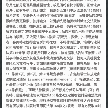
取用之部分是否具證據關連性，或是否符合比例原則、正當法律
程序，如有爭執，而所據之干預處分合於刑事訴訟法第416條第1
項所定者，受處分人得即時依同條項第1款規定，向該管法院聲請
撤銷或變更搜索、扣押處分，並聲請先將扣押物封緘送交法院檢
視審查；搜索、扣押處分縱已執行終結，仍得依同法第416條第1
項第1款規定聲請撤銷或變更原處分，法院不得以已執行終結無實
益為由駁回。又依同法第416條第2項規定，搜索、扣押經撤銷
者，審判時法院得宣告所扣得之物，不得作為證據。惟現行法關
於司法警察（官）執行搜索、扣押所為相關決定，並非刑事訴訟
法第416條第1項規定所列舉之處分，無從循準抗告途徑救濟，相
關事中檢視程序規定及事中救濟途徑均有欠缺，就何人具檢視之
權限及其救濟程序，無如德國法以檢察官為主、警察為輔，受干
預人倘有不服，得事後向法院救濟之規定（德國刑事訴訟法第
110條第1項、第3項、第98條規定參照），亦無如瑞士法規定由
強制處分法院（Zwangsmassnahmengericht）檢視決定，並
列舉禁止扣押之物（瑞士刑事訴訟法第248條、第248a條、第
264條參照），而屬法律漏洞，於干預處分係司法警察（官）所
為時，僅餘事後法院依同法第158條之4規定權衡並排除違法取得
證據之證據能力一途。現行法就有效保護資訊基本權之必要規定
既有所缺漏，法院於適用同法第158條之4規定，即有必要取向於