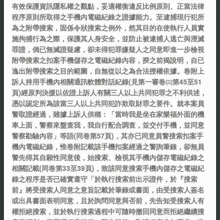
有效保護資訊隱私權之觀點，妥適權衡違反比例原則、正當法律
程序原則所取得之手機內電磁紀錄之證據能力。至逮捕現行犯所
為之附帶搜索，固係令狀搜索之例外，然其目的在使執行人員實
施拘捕行為之際，保護其人身安全，並防止被逮捕人逃亡與湮滅
罪證，倘已無滅證疑慮，卻未得犯罪嫌疑人之同意即進一步檢視
附帶搜索之扣案手機儲存之電磁紀錄內容，揆之前揭說明，自已
逸出附帶搜索之目的範圍，自無從以之為合法授權依據。卷附上
訴人持用手機內相關通訊軟體對話紀錄(見第一審卷㈢第45至51
頁)經原判決援以佐證上訴人有關三人以上共同犯罪之不利供述，
憑以認定所為該當三人以上共同犯詐欺取財罪之要件。就本案員
警取證經過，雖據上訴人供稱：「當時我是坐在家樂福外面的機
車上面，警察來盤查我，我自行配合調查，並交付手機，並同意
警察勘驗內容」等語(同卷第57頁)，其亦已同意員警搜索扣案手
機內電磁紀錄，惟卷附記載該手機扣案經過之警詢筆錄，卻無員
警先得其自願性同意後，始搜索、檢視其手機內儲存電磁紀錄之
相關記載(同卷第33至39頁)，致該同意搜索手機內儲存之電磁紀
錄之程序是否已確實遵守「於執行搜索前出示證件，於『搜索
前』將受搜索人同意之意旨記載於筆錄或書面，由受搜索人簽名
或出具書面表明同意，且於詢問同意與否前，先告知受搜索人有
權拒絕搜索，並於執行搜索過程中可隨時撤回同意而拒絕繼續搜