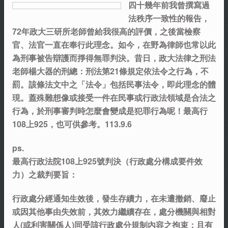
四十幾年前我曾撰寫過
法秩序一致性的報告，
72年政大三研所老師曾給我很高的評價，之後當檢察
官、法官一直在奉行此理念。如今，在野為律師也常以此
為刑事被告辯護而掙得無罪判決。昔日，政大法律之刑法
老師楊大器的刑總：刑法第21條規定依法令之行為，不
罰。該條法文中之「法令」包括民事法令，即此理念的體
現。蓋殊難想像或接受一件在民事或行政法領域是合法之
行為，於刑事審判時怎麼會變成是犯罪行為呢！最高行
108上925，也可供參考。113.9.6
ps.
最高行政法院108上925號判決（行政處分構成要件效
力）之裁判要旨：
行政處分經通知生效後，發生存續力，在未遭撤銷、廢止
或因其他事由失效前，其效力繼續存在，處分機關與相對
人(或利害關係人)同受該行政處分規制內容之拘束；且有